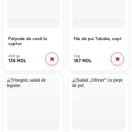
Pârjoale de casă la
File de pui Tabaka, copt
cuptor
600 gr.
1 kg
138 MDL
187 MDL