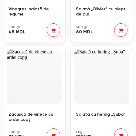
Vinegret, salată de
Salată „Olivier” cu piept
legume
de pui
500 gr.
500 gr.
48 MDL
60 MDL
Zacuscă de vinete cu
Salată cu hering „Șuba”
ardei copţi
500 gr.
1 kg