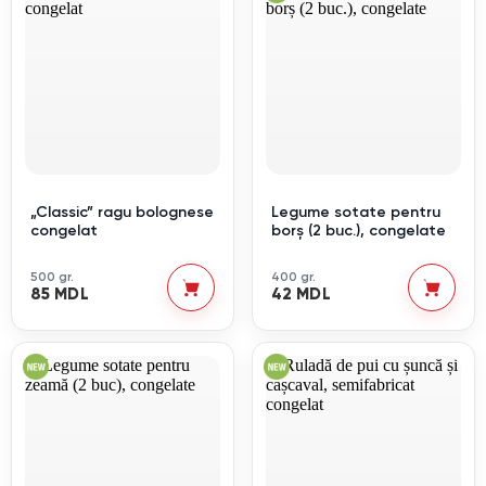
„Classic” ragu bolognese
Legume sotate pentru
congelat
borș (2 buc.), congelate
500 gr.
400 gr.
85 MDL
42 MDL