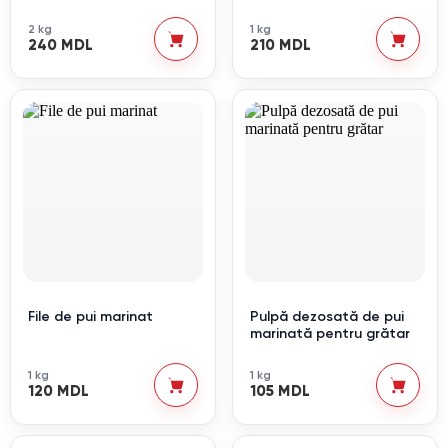
2 kg
1 kg
240 MDL
210 MDL
File de pui marinat
Pulpă dezosată de pui
marinată pentru grătar
1 kg
1 kg
120 MDL
105 MDL