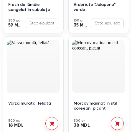
Fresh de lămâie
Ardei iute "Jalapeno"
congelat în cubulețe
verde
280 gr.
150 gr.
Stoc epuizat
Stoc epuizat
59 MDL
35 MDL
Varza murată, feliată
Morcov marinat în stil
coreean, picant
500 gr.
500 gr.
18 MDL
38 MDL