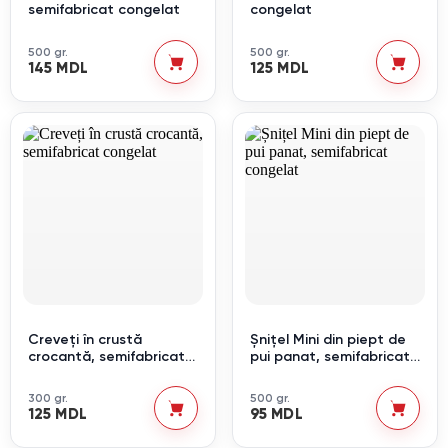
semifabricat congelat
congelat
500 gr.
500 gr.
145 MDL
125 MDL
Creveți în crustă
Șnițel Mini din piept de
crocantă, semifabricat
pui panat, semifabricat
congelat
congelat
300 gr.
500 gr.
125 MDL
95 MDL