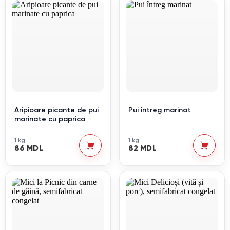
Aripioare picante de pui
Pui întreg marinat
marinate cu paprica
1 kg
1 kg
86 MDL
82 MDL