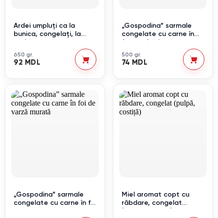
Ardei umpluți ca la
„Gospodina” sarmale
bunica, congelați, la
congelate cu carne în
cutie
frunze de vie
650 gr.
500 gr.
92 MDL
74 MDL
„Gospodina” sarmale
Miel aromat copt cu
congelate cu carne în foi
răbdare, congelat
de varză murată
(pulpă, costiță)