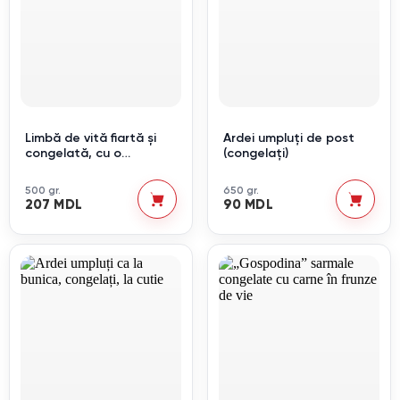
Limbă de vită fiartă și
Ardei umpluți de post
congelată, cu o
(congelați)
digestibilitate excelentă
500 gr.
650 gr.
207 MDL
90 MDL