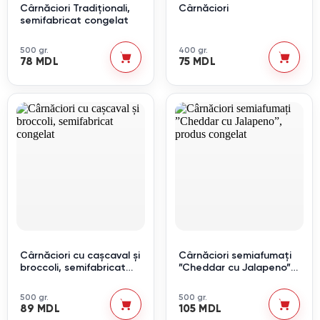
Cârnăciori Tradiționali,
Cârnăciori
semifabricat congelat
500 gr.
400 gr.
78 MDL
75 MDL
Cârnăciori cu cașcaval și
Cârnăciori semiafumați
broccoli, semifabricat
”Cheddar cu Jalapeno”,
congelat
produs congelat
500 gr.
500 gr.
89 MDL
105 MDL