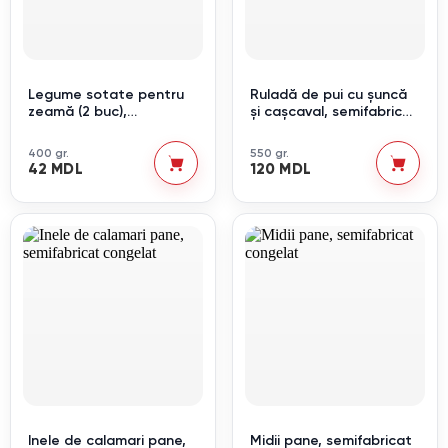
Legume sotate pentru
Ruladă de pui cu șuncă
zeamă (2 buc),
și cașcaval, semifabricat
congelate
congelat
400 gr.
550 gr.
42 MDL
120 MDL
Inele de calamari pane,
Midii pane, semifabricat