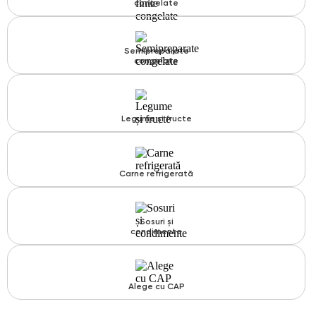
congelate
Semipreparate
congelate
Legume și fructe
Carne refrigerată
Sosuri și
condimente
Alege cu CAP