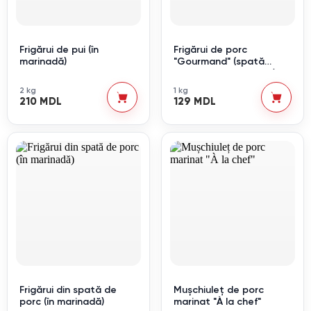
Frigărui de pui (în
Frigărui de porc
marinadă)
"Gourmand" (spată
dezosată degresată)
2 kg
1 kg
210 MDL
129 MDL
Frigărui din spată de
Mușchiuleț de porc
porc (în marinadă)
marinat "À la chef"