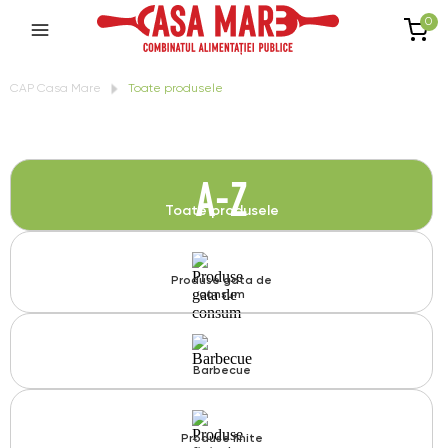
0
CAP Casa Mare
Toate produsele
A-Z
Toate produsele
Produse gata de
consum
Barbecue
Produse finite