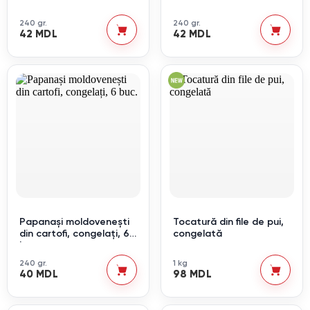
congelați, 6 buc.
congelați, 6 buc.
240 gr.
240 gr.
42 MDL
42 MDL
Papanași moldovenești
Tocatură din file de pui,
din cartofi, congelați, 6
congelată
buc.
240 gr.
1 kg
40 MDL
98 MDL