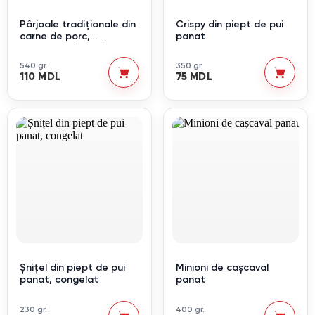
Pârjoale tradiționale din
Crispy din piept de pui
carne de porc,
panat
congelate (6 buc.)
540 gr.
350 gr.
110 MDL
75 MDL
Șnițel din piept de pui
Minioni de cașcaval
panat, congelat
panat
230 gr.
400 gr.