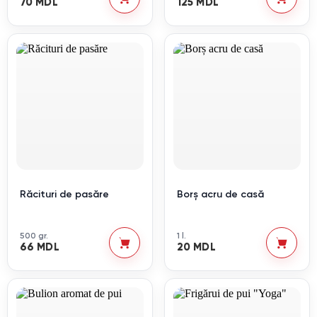
70 MDL
125 MDL
Răcituri de pasăre
Borș acru de casă
500 gr.
1 l.
66 MDL
20 MDL