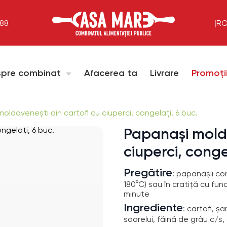
288
|
R
pre combinat
Afacerea ta
Livrare
Promoți
oldovenești din cartofi cu ciuperci, congelați, 6 buc.
Papanași moldo
ciuperci, conge
Pregătire
: papanașii co
180°C) sau în cratiță cu fun
minute
Ingrediente
: cartofi, ș
soarelui, făină de grâu 