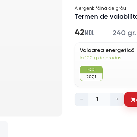
Alergeni: făină de grâu
Termen de valabilit
MDL
42
240 gr.
Valoarea energetică
la 100 g de produs
kcal
207,1
−
+