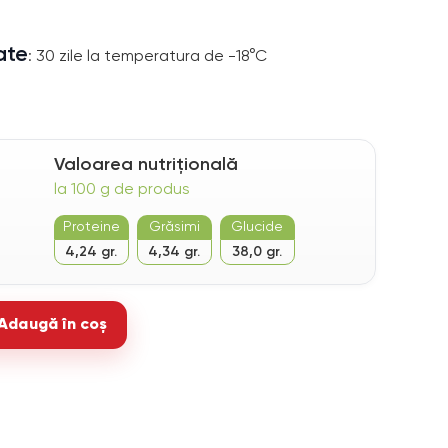
ate
: 30 zile la temperatura de -18°C
Valoarea nutrițională
la 100 g de produs
Proteine
Grăsimi
Glucide
4,24 gr.
4,34 gr.
38,0 gr.
Adaugă în coș