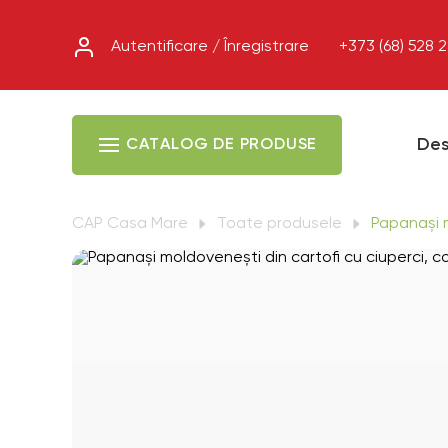
Autentificare / Înregistrare
+373 (68) 528 
Des
CATALOG DE PRODUSE
CAP Casa Mare
Toate produsele
Papanași m