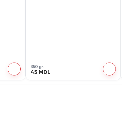
350 gr.
500 gr
45 MDL
72 