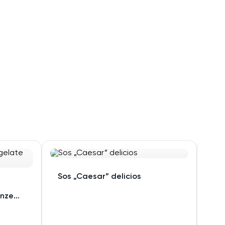
„G
Sos „Caesar” delicios
con
(în
unze