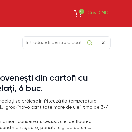
0
Coș
0
MDL
O
i
venești din cartofi cu
lați, 6 buc.
ngelați se prăjesc în friteuză (la temperatura
dul gros (într-o cantitate mare de ulei) timp de 3-4
ampinioni conservați, ceapă, ulei de floarea
c/s, condimente, sare; panat: fulgi de porumb.