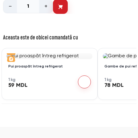
−
+
Aceasta este de obicei comandată cu
Pui proaspăt întreg refrigerat
Gambe de pui ref
1 kg
1 kg
59 MDL
78 MDL