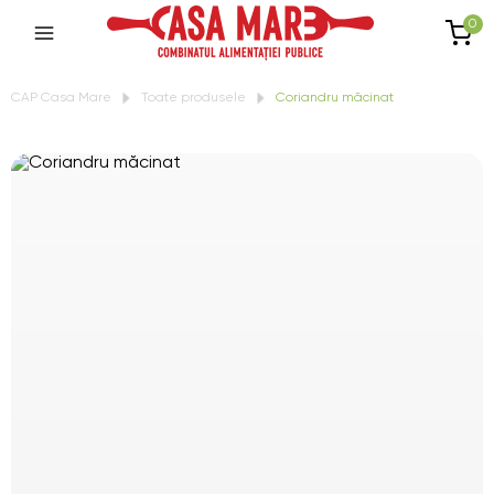
0
CAP Casa Mare
Toate produsele
Coriandru măcinat