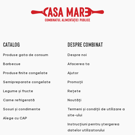
CATALOG
DESPRE COMBINAT
Produse gata de consum
Despre noi
Barbecue
Afacerea ta
Produse finite congelate
Ajutor
Semipreparate congelate
Promoții
Legume și fructe
Rețete
Carne refrigerată
Noutăți
Sosuri și condimente
Termeni și condiții de utilizare a
site-ului
Alege cu CAP
Instrucțiuni pentru ștergerea
datelor utilizatorului