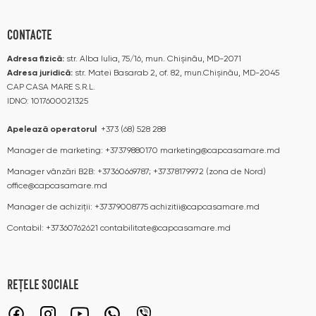
CONTACTE
Adresa fizică:
str. Alba Iulia, 75/16, mun. Chișinău, MD-2071
Adresa juridică:
str. Matei Basarab 2, of. 82, mun.Chișinău, MD-2045
CAP CASA MARE S.R.L.
IDNO: 1017600021325
Apelează operatorul
+373 (68) 528 288
Manager de marketing:
+37379880170
marketing@capcasamare.md
Manager vânzări B2B:
+37360669787; +37378179972 (zona de Nord)
office@capcasamare.md
Manager de achiziții:
+37379008775
achizitii@capcasamare.md
Contabil:
+37360762621
contabilitate@capcasamare.md
REȚELE SOCIALE