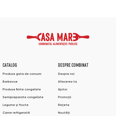
CATALOG
DESPRE COMBINAT
Produse gata de consum
Despre noi
Barbecue
Afacerea ta
Produse finite congelate
Ajutor
Semipreparate congelate
Promoții
Legume și fructe
Rețete
Carne refrigerată
Noutăți