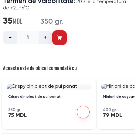
Termen de valabilitate:
20 zile la temperatura
de +2…+6°C
MDL
35
350 gr.
−
+
Aceasta este de obicei comandată cu
Crispy din piept de pui panat
Minioni de cașcav
350 gr.
400 gr.
75 MDL
79 MDL