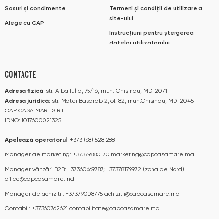
Sosuri și condimente
Termeni și condiții de utilizare a
site-ului
Alege cu CAP
Instrucțiuni pentru ștergerea
datelor utilizatorului
CONTACTE
Adresa fizică:
str. Alba Iulia, 75/16, mun. Chișinău, MD-2071
Adresa juridică:
str. Matei Basarab 2, of. 82, mun.Chișinău, MD-2045
CAP CASA MARE S.R.L.
IDNO: 1017600021325
Apelează operatorul
+373 (68) 528 288
Manager de marketing:
+37379880170
marketing@capcasamare.md
Manager vânzări B2B:
+37360669787; +37378179972 (zona de Nord)
office@capcasamare.md
Manager de achiziții:
+37379008775
achizitii@capcasamare.md
Contabil:
+37360762621
contabilitate@capcasamare.md