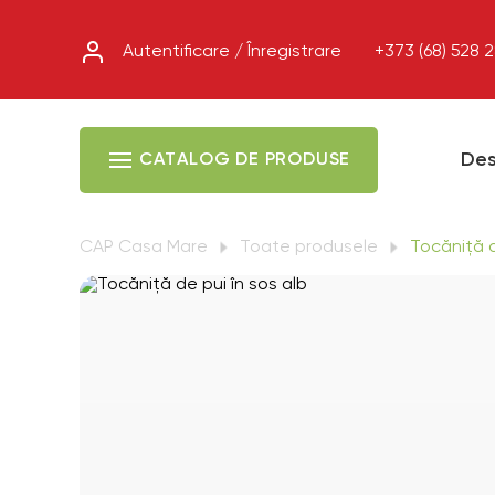
Autentificare / Înregistrare
+373 (68) 528 
Des
CATALOG DE PRODUSE
CAP Casa Mare
Toate produsele
Tocăniță d