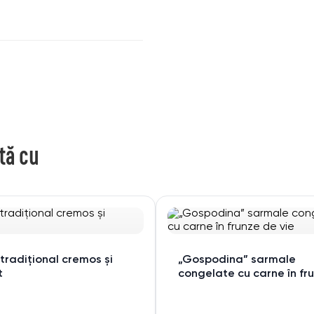
tă cu
tradițional cremos și
„Gospodina” sarmale
t
congelate cu carne în fr
de vie