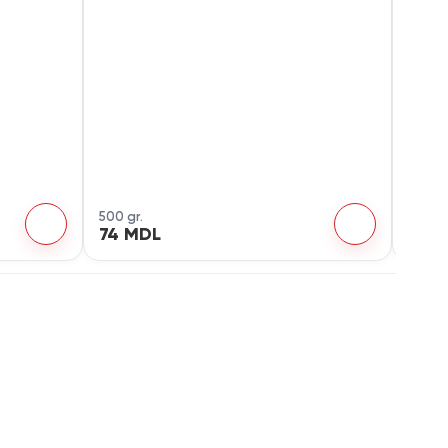
500 gr.
350 gr
74 MDL
35 