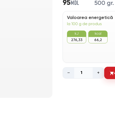
MDL
95
500 gr.
Valoarea energetică
la 100 g de produs
kJ
kcal
276,33
66,2
−
+