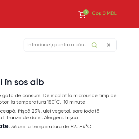
0
Coș
0
MDL
O
i
 în sos alb
e gata de consum. De încălzit la microunde timp de
uptor, la temperatura 180°C, 10 minute
i, ceapă, frișcă 23%, ulei vegetal, sare iodată
t, frunze de dafin. Alergeni: frișcă
ate
: 36 ore la temperatura de +2...+4°C