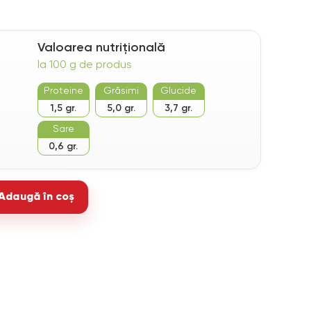
Valoarea nutrițională
la 100 g de produs
Proteine
Grăsimi
Glucide
1,5 gr.
5,0 gr.
3,7 gr.
Sare
0,6 gr.
Adaugă în coș