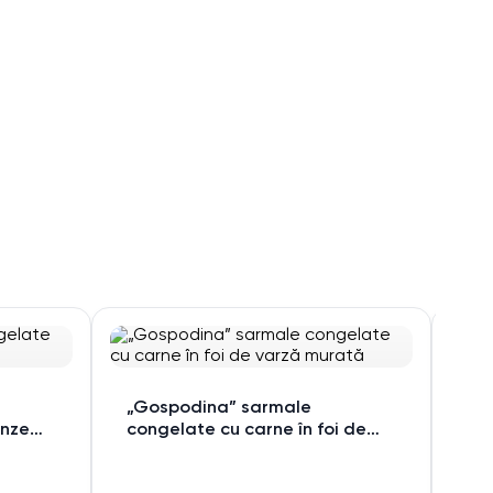
Ma
„Gospodina” sarmale
unze
congelate cu carne în foi de
varză murată