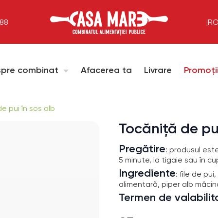
288
|
R
pre combinat
Afacerea ta
Livrare
Promoți
e pui în sos alb
Tocăniță de pui
Pregătire
: produsul est
5 minute, la tigaie sau în c
Ingrediente
: file de pu
alimentară, piper alb măcina
Termen de valabilit