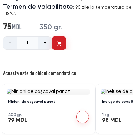
Termen de valabilitate
: 90 zile la temperatura de
-18°C.
MDL
75
350 gr.
−
+
Aceasta este de obicei comandată cu
Minioni de cașcaval panat
Inelușe de ceapă
400 gr.
1 kg
79 MDL
98 MDL