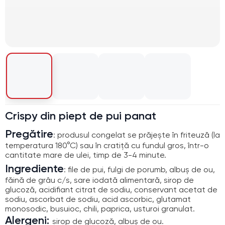
Crispy din piept de pui panat
Pregătire
: produsul congelat se prăjește în friteuză (la
temperatura 180°C) sau în cratiță cu fundul gros, într-o
cantitate mare de ulei, timp de 3-4 minute.
Ingrediente
: file de pui, fulgi de porumb, albuș de ou,
făină de grâu c/s, sare iodată alimentară, sirop de
glucoză, acidifiant citrat de sodiu, conservant acetat de
sodiu, ascorbat de sodiu, acid ascorbic, glutamat
monosodic, busuioc, chili, paprica, usturoi granulat.
Alergeni:
sirop de glucoză, albuș de ou.