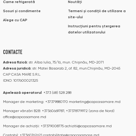
Carne refrigerată
Noutăți
Sosuri și condimente
Termeni și condiții de utilizare a
site-ului
Alege cu CAP
Instrucțiuni pentru ștergerea
datelor utilizatorului
CONTACTE
Adresa fizică:
str. Alba Iulia, 75/16, mun. Chișinău, MD-2071
Adresa juridică:
str. Matei Basarab 2, of. 82, mun.Chișinău, MD-2045
CAP CASA MARE S.R.L.
IDNO: 1017600021325
Apelează operatorul
+373 (68) 528 288
Manager de marketing:
+37379880170
marketing@capcasamare.md
Manager vânzări B2B:
+37360669787; +37378179972 (zona de Nord)
office@capcasamare.md
Manager de achiziții:
+37379008775
achizitii@capcasamare.md
Contabil:
+37360762621
contabilitate@capcasamare.md