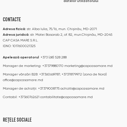
datelor utilizatorului
CONTACTE
Adresa fizică:
str. Alba Iulia, 75/16, mun. Chișinău, MD-2071
Adresa juridică:
str. Matei Basarab 2, of. 82, mun.Chișinău, MD-2045
CAP CASA MARE S.R.L.
IDNO: 1017600021325
Apelează operatorul
+373 (68) 528 288
Manager de marketing:
+37379880170
marketing@capcasamare.md
Manager vânzări B2B:
+37360669787; +37378179972 (zona de Nord)
office@capcasamare.md
Manager de achiziții:
+37379008775
achizitii@capcasamare.md
Contabil:
+37360762621
contabilitate@capcasamare.md
REȚELE SOCIALE