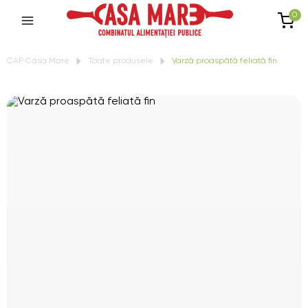
0
CAP Casa Mare
Toate produsele
Varză proaspătă feliată fin