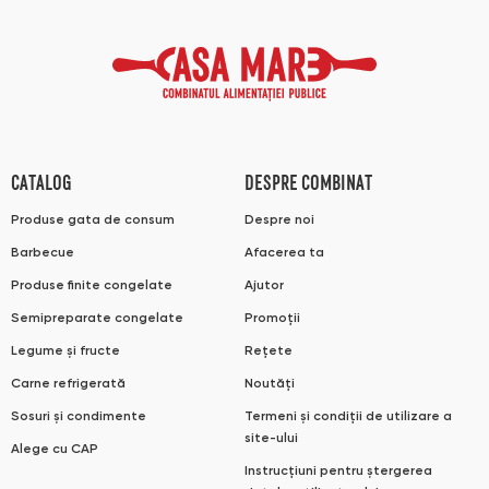
CATALOG
DESPRE COMBINAT
Produse gata de consum
Despre noi
Barbecue
Afacerea ta
Produse finite congelate
Ajutor
Semipreparate congelate
Promoții
Legume și fructe
Rețete
Carne refrigerată
Noutăți
Sosuri și condimente
Termeni și condiții de utilizare a
site-ului
Alege cu CAP
Instrucțiuni pentru ștergerea