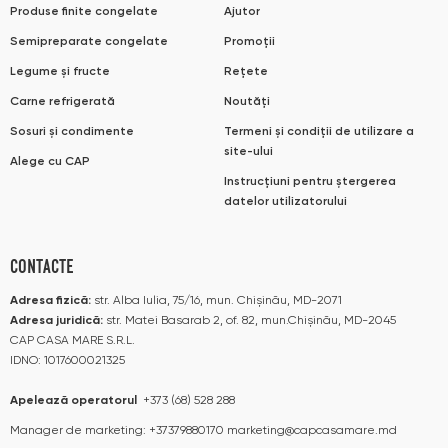
Produse finite congelate
Ajutor
Semipreparate congelate
Promoții
Legume și fructe
Rețete
Carne refrigerată
Noutăți
Sosuri și condimente
Termeni și condiții de utilizare a
site-ului
Alege cu CAP
Instrucțiuni pentru ștergerea
datelor utilizatorului
CONTACTE
Adresa fizică:
str. Alba Iulia, 75/16, mun. Chișinău, MD-2071
Adresa juridică:
str. Matei Basarab 2, of. 82, mun.Chișinău, MD-2045
CAP CASA MARE S.R.L.
IDNO: 1017600021325
Apelează operatorul
+373 (68) 528 288
Manager de marketing:
+37379880170
marketing@capcasamare.md