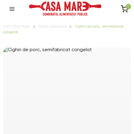
0
CAP Casa Mare
Toate produsele
Cighiri de porc, semifabricat
congelat