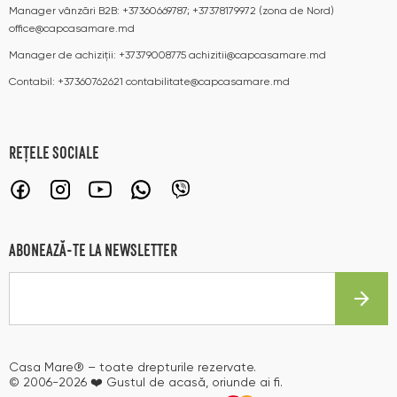
Manager vânzări B2B:
+37360669787; +37378179972 (zona de Nord)
office@capcasamare.md
Manager de achiziții:
+37379008775
achizitii@capcasamare.md
Contabil:
+37360762621
contabilitate@capcasamare.md
REȚELE SOCIALE
ABONEAZĂ-TE LA NEWSLETTER
Casa Mare® – toate drepturile rezervate.
© 2006-2026 ❤️ Gustul de acasă, oriunde ai fi.