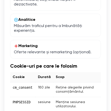
dezactivate.
Analitice
Măsurăm traficul pentru a îmbunătăți
experiența.
Marketing
Oferte relevante și remarketing (opțional).
Cookie-uri pe care le folosim
Cookie
Durată
Scop
cm_consent
180 zile
Reține alegerile privind
consimțământul.
PHPSESSID
sesiune
Menține sesiunea
utilizatorului.