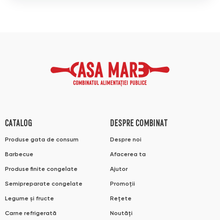
CATALOG
DESPRE COMBINAT
Produse gata de consum
Despre noi
Barbecue
Afacerea ta
Produse finite congelate
Ajutor
Semipreparate congelate
Promoții
Legume și fructe
Rețete
Carne refrigerată
Noutăți