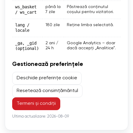
ws_basket
până la
Păstrează conținutul
/ ws_cart
7 zile
coșului pentru vizitatori.
lang /
180 zile
Reține limba selectată.
locale
_ga, _gid
2 ani /
Google Analytics – doar
(opțional)
24 h
dacă accepți „Analitice”.
Gestionează preferințele
Deschide preferințe cookie
Resetează consimțământul
Termeni și condiții
Ultima actualizare: 2026-08-09