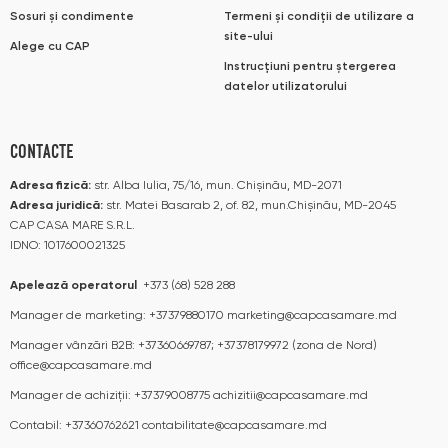
Sosuri și condimente
Termeni și condiții de utilizare a
site-ului
Alege cu CAP
Instrucțiuni pentru ștergerea
datelor utilizatorului
CONTACTE
Adresa fizică:
str. Alba Iulia, 75/16, mun. Chișinău, MD-2071
Adresa juridică:
str. Matei Basarab 2, of. 82, mun.Chișinău, MD-2045
CAP CASA MARE S.R.L.
IDNO: 1017600021325
Apelează operatorul
+373 (68) 528 288
Manager de marketing:
+37379880170
marketing@capcasamare.md
Manager vânzări B2B:
+37360669787; +37378179972 (zona de Nord)
office@capcasamare.md
Manager de achiziții:
+37379008775
achizitii@capcasamare.md
Contabil:
+37360762621
contabilitate@capcasamare.md