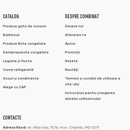
CATALOG
DESPRE COMBINAT
Produse gata de consum
Despre noi
Barbecue
Afacerea ta
Produse finite congelate
Ajutor
Semipreparate congelate
Promoții
Legume și fructe
Rețete
Carne refrigerată
Noutăți
Sosuri și condimente
Termeni și condiții de utilizare a
site-ului
Alege cu CAP
Instrucțiuni pentru ștergerea
datelor utilizatorului
CONTACTE
Adresa fizică:
str. Alba Iulia, 75/16, mun. Chișinău, MD-2071