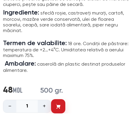
ciuperci, pește sau pâine de secară.
Ingrediente:
sfeclă roșie, castraveți murați, cartofi,
morcovi, mazăre verde conservată, ulei de floarea
soarelui, ceapă, sare iodată alimentară, piper negru
măcinat.
Termen de valabilite:
18 ore. Condiții de păstrare:
temperatura de +2…+4°C. Umiditatea relativă a aerului
maximum 75%.
Ambalare:
caserolă din plastic destinat produselor
alimentare.
MDL
48
500 gr.
−
+