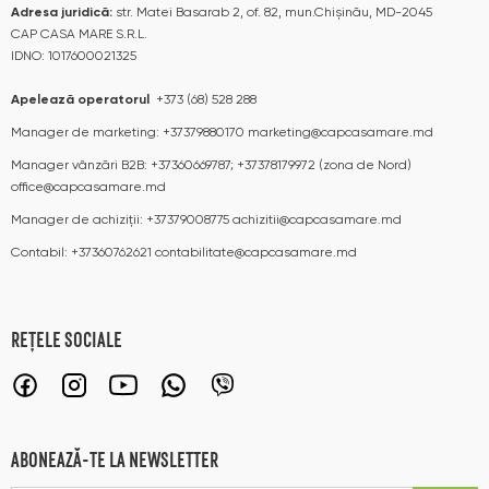
Adresa juridică:
str. Matei Basarab 2, of. 82, mun.Chișinău, MD-2045
CAP CASA MARE S.R.L.
IDNO: 1017600021325
Apelează operatorul
+373 (68) 528 288
Manager de marketing:
+37379880170
marketing@capcasamare.md
Manager vânzări B2B:
+37360669787; +37378179972 (zona de Nord)
office@capcasamare.md
Manager de achiziții:
+37379008775
achizitii@capcasamare.md
Contabil:
+37360762621
contabilitate@capcasamare.md
REȚELE SOCIALE
ABONEAZĂ-TE LA NEWSLETTER