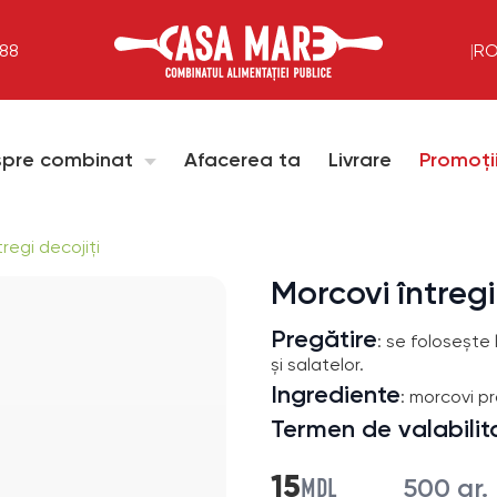
288
|
R
pre combinat
Afacerea ta
Livrare
Promoți
regi decojiți
Morcovi întregi
Pregătire
: se folosește 
și salatelor.
Ingrediente
: morcovi pr
Termen de valabilit
MDL
15
500 gr.