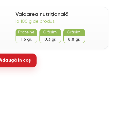
Valoarea nutrițională
la 100 g de produs
Proteine
Grăsimi
Grăsimi
1,5 gr.
0,3 gr.
8,8 gr.
Adaugă în coș