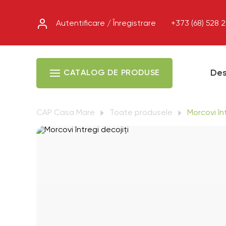
Autentificare / Înregistrare
+373 (68) 528 
Des
CATALOG DE PRODUSE
CAP Casa Mare
Toate produsele
Morcovi înt