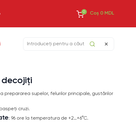
0
Coș
0
MDL
O
i
 decojiți
la prepararea supelor, felurilor principale, gustărilor
oaspeți cruzi.
ate
: 96 ore la temperatura de +2…+6°C.