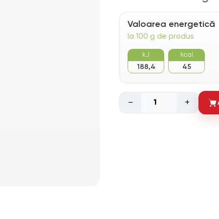
Valoarea energetică
la 100 g de produs
kJ
kcal
188,4
45
−
+