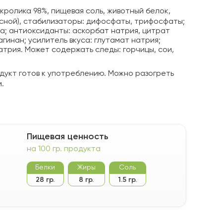
кролика 98%, пищевая соль, животный белок,
сной), стабилизаторы: дифосфаты, трифосфаты;
за; антиоксиданты: аскорбат натрия, цитрат
агинан; усилитель вкуса: глутамат натрия;
атрия. Может содержать следы: горчицы, сои,
дукт готов к употреблению. Можно разогреть
.
Пищевая ценность
на 100 гр. продукта
Белки
Жиры
Соль
28 гр.
8 гр.
1.5 гр.