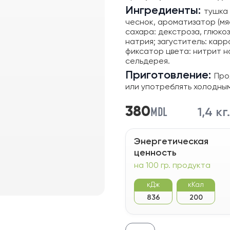
Ингредиенты:
тушка 
чеснок, ароматизатор (мя
сахара: декстроза, глюко
натрия; загуститель: карр
фиксатор цвета: нитрит н
сельдерея.
Приготовление:
Про
или употреблять холодным
MDL
380
1,4 кг.
Энергетическая
ценность
на 100 гр. продукта
кДж
кКал
836
200