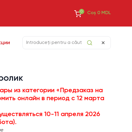
0
Coș
0
MDL
кции
ролик
ары из категории «Предзаказ на
мить онлайн в период с 12 марта
уществляться 10-11 апреля 2026
ота).
ме