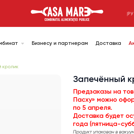
|
РУ
омбинат
Бизнесу и партнерам
Доставка
А
 кролик
Запечённый к
Предзаказы на тов
Пасху» можно офор
по 5 апреля.
Доставка будет ос
года (пятница-субб
Продукт упакован в вакуу