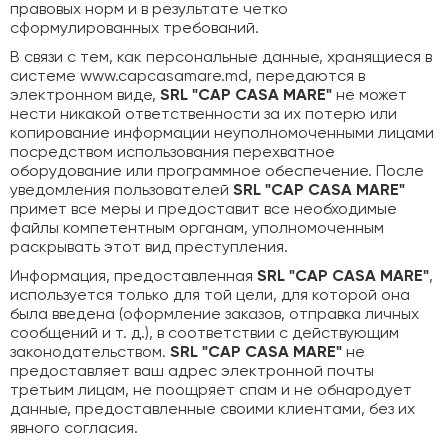
правовых норм и в результате четко
сформулированных требований.
В связи с тем, как персональные данные, хранящиеся в
системе www.capcasamare.md, передаются в
электронном виде,
SRL "CAP CASA MARE"
не может
нести никакой ответственности за их потерю или
копирование информации неуполномоченными лицами
посредством использования перехватное
оборудование или программное обеспечение. После
уведомления пользователей
SRL "CAP CASA MARE"
примет все меры и предоставит все необходимые
файлы компетентным органам, уполномоченным
раскрывать этот вид преступления.
Информация, предоставленная
SRL "CAP CASA MARE"
,
используется только для той цели, для которой она
была введена (оформление заказов, отправка личных
сообщений и т. д.), в соответствии с действующим
законодательством.
SRL "CAP CASA
MARE"
не
предоставляет ваш адрес электронной почты
третьим лицам, не поощряет спам и не обнародует
данные, предоставленные своими клиентами, без их
явного согласия.