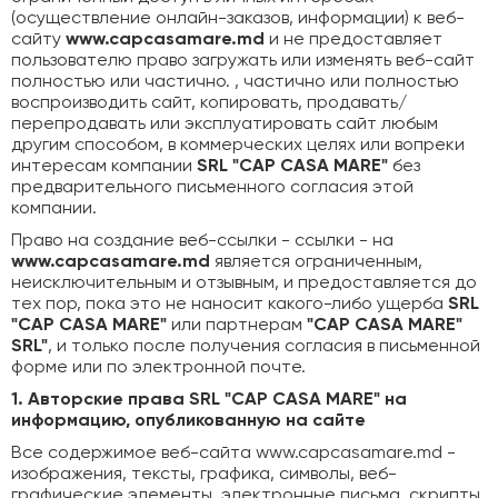
(осуществление онлайн-заказов, информации) к веб-
сайту
www.capcasamare.md
и не предоставляет
пользователю право загружать или изменять веб-сайт
полностью или частично. , частично или полностью
воспроизводить сайт, копировать, продавать/
перепродавать или эксплуатировать сайт любым
другим способом, в коммерческих целях или вопреки
интересам компании
SRL "CAP CASA MARE"
без
предварительного письменного согласия этой
компании.
Право на создание веб-ссылки - ссылки - на
www.capcasamare.md
является ограниченным,
неисключительным и отзывным, и предоставляется до
тех пор, пока это не наносит какого-либо ущерба
SRL
"CAP CASA MARE"
или партнерам
"CAP CASA
MARE"
SRL"
, и только после получения согласия в письменной
форме или по электронной почте.
1. Авторские права SRL "CAP CASA MARE" на
информацию, опубликованную на сайте
Все содержимое веб-сайта www.capcasamare.md -
изображения, тексты, графика, символы, веб-
графические элементы, электронные письма, скрипты,