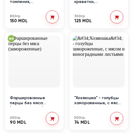
томления,
креветки,
замороженный
замороженный
полуфабрикат
полуфабрикат
850гр.
300гр.
150 MDL
125 MDL
Фаршированные
"Хозяюшка" - голубцы
перцы без мяса
замороженные, с мясом
(замороженные)
и виноградными
листьями
650гр.
500гр.
90 MDL
74 MDL