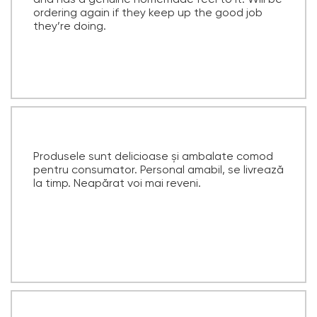
and has a genuine homemade feel to it. Will be
ordering again if they keep up the good job
they’re doing.
Produsele sunt delicioase și ambalate comod
pentru consumator. Personal amabil, se livrează
la timp. Neapărat voi mai reveni.