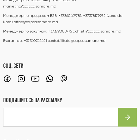
Менеджер по маркетингу:
+37379880170
marketing@capcasamare.md
Менеджер по продажам B2B:
+37360669787; +37378179972 (zona de
Nord)
office@capcasamare.md
Менеджер по закупкам:
+37379008775
achizitii@capcasamare.md
Бухгалтер:
+37360762621
contabilitate@capcasamare.md
СОЦ. СЕТИ
ПОДПИШИТЕСЬ НА РАССЫЛКУ