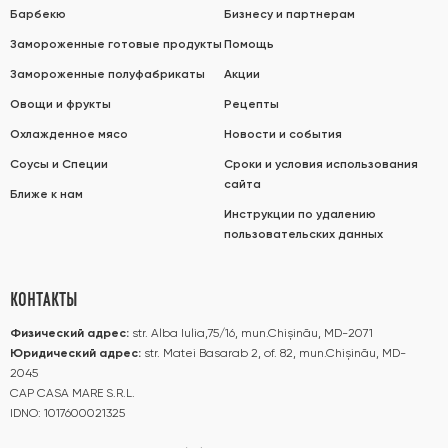
Барбекю
Бизнесу и партнерам
Замороженные готовые продукты
Помощь
Замороженные полуфабрикаты
Акции
Овощи и фрукты
Рецепты
Охлажденное мясо
Новости и события
Соусы и Специи
Сроки и условия использования
сайта
Ближе к нам
Инструкции по удалению
пользовательских данных
КОНТАКТЫ
Физический адрес:
str. Alba Iulia,75/16, mun.Chișinău, MD-2071
Юридический адрес:
str. Matei Basarab 2, of. 82, mun.Chișinău, MD-
2045
CAP CASA MARE S.R.L.
IDNO: 1017600021325