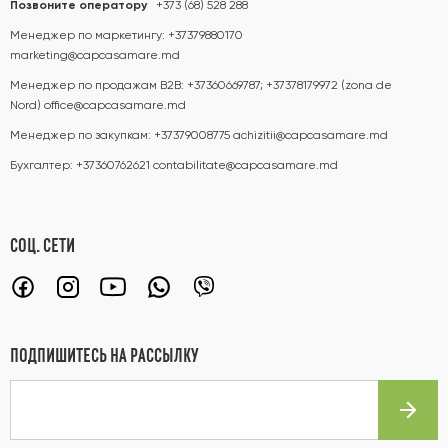
Позвоните оператору
+373 (68) 528 288
Менеджер по маркетингу:
+37379880170
marketing@capcasamare.md
Менеджер по продажам B2B:
+37360669787; +37378179972 (zona de
Nord)
office@capcasamare.md
Менеджер по закупкам:
+37379008775
achizitii@capcasamare.md
Бухгалтер:
+37360762621
contabilitate@capcasamare.md
СОЦ. СЕТИ
ПОДПИШИТЕСЬ НА РАССЫЛКУ