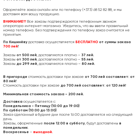
Оформляйте заказ онлайн или по телефону (+373) 68 52 82 88, и мы
доставим вам вашу продукцию.
ВНИМАНИЕ!!!
Все заказы подтверждаются телефонным звонком
оператора интернет-магазина. Убедитесь, что вы ввели правильный
номер телефона. Без подтверждения по телефону заказ считается не
принятым.
По Кишинёву
доставка осуществляется
БЕСПЛАТНО
от суммы заказа
700 лей
!
Заказы
от 500 лей
, доставляются платно –
37 лей.
Заказы
от 300 лей
, доставляются платно –
55 лей.
Заказы
до 299 лей
, доставляются платно –
80 лей.
В пригороде
стоимость доставки при заказе
от 700 лей составляет: от
80 лей!
Стоимость доставки при заказе
до 700 лей составляет: от 120 лей!
Минимальная стоимость заказа - 200 лей.
Доставка
осуществляется с:
Понедельника - Пятницу (10:00 до 19:00)
По субботам (10:00 до 13:00)
Заказ сделанный в будние дни после 16:00 доставляется на следующий
день.
Заказы, оформленные
после 12:00 в субботу
, будут доставлены
в
понедельник
.
Воскресенье
–
выходной.