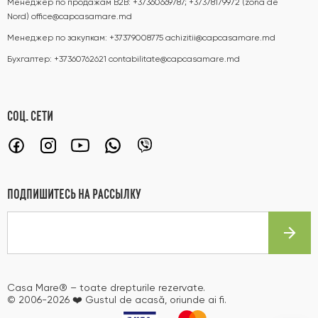
Менеджер по продажам B2B:
+37360669787; +37378179972 (zona de
Nord)
office@capcasamare.md
Менеджер по закупкам:
+37379008775
achizitii@capcasamare.md
Бухгалтер:
+37360762621
contabilitate@capcasamare.md
СОЦ. СЕТИ
ПОДПИШИТЕСЬ НА РАССЫЛКУ
Casa Mare® – toate drepturile rezervate.
© 2006-2026 ❤️ Gustul de acasă, oriunde ai fi.