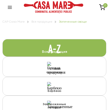
0
CAP Casa Mare
Вся продукция
Запеченные овощи
A-Z
Вся продукция
Готовая
продукция
Барбекю
Замороженные
готовые