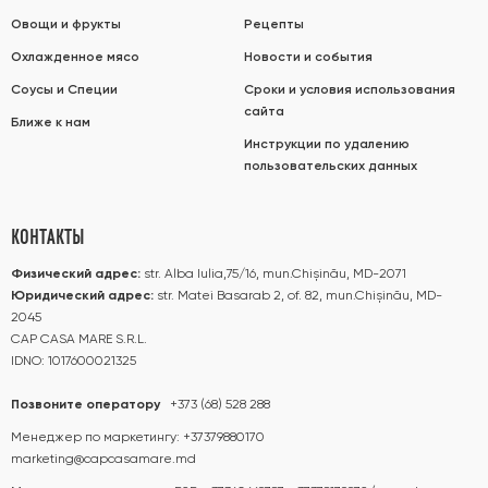
Овощи и фрукты
Рецепты
Охлажденное мясо
Новости и события
Соусы и Специи
Сроки и условия использования
сайта
Ближе к нам
Инструкции по удалению
пользовательских данных
КОНТАКТЫ
Физический адрес:
str. Alba Iulia,75/16, mun.Chișinău, MD-2071
Юридический адрес:
str. Matei Basarab 2, of. 82, mun.Chișinău, MD-
2045
CAP CASA MARE S.R.L.
IDNO: 1017600021325
Позвоните оператору
+373 (68) 528 288
Менеджер по маркетингу:
+37379880170
marketing@capcasamare.md