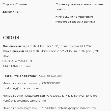
Соусы и Специи
Сроки и условия использования
сайта
Ближе к нам
Инструкции по удалению
пользовательских данных
КОНТАКТЫ
Физический адрес:
str. Alba Iulia,75/16, mun.Chișinău, MD-2071
Юридический адрес:
str. Matei Basarab 2, of. 82, mun.Chișinău, MD-
2045
CAP CASA MARE S.R.L.
IDNO: 1017600021325
Позвоните оператору
+373 (68) 528 288
Менеджер по маркетингу:
+37379880170
marketing@capcasamare.md
Менеджер по продажам B2B:
+37360669787; +37378179972 (zona de
Nord)
office@capcasamare.md
Менеджер по закупкам:
+37379008775
achizitii@capcasamare.md