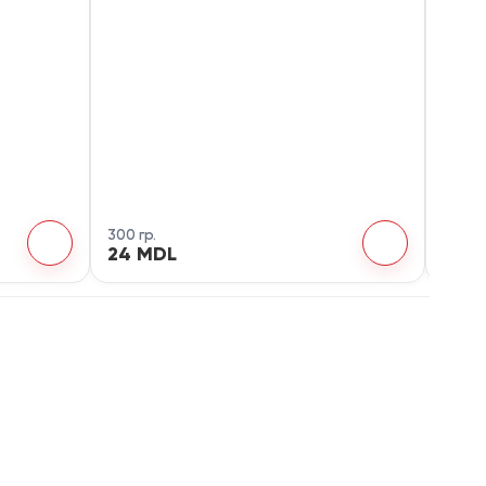
300 гр.
500 гр
24 MDL
15 M