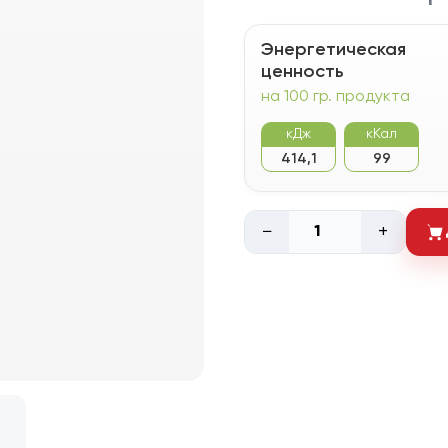
Энергетическая
ценность
на 100 гр. продукта
кДж
кКал
414,1
99
−
+