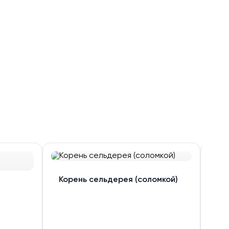
Ка
Корень сельдерея (соломкой)
сл
уп