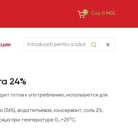
0
Coș
0
MDL
кции
та 24%
укт готов к употреблению, используется для
(36%), вода питьевая, консервант, соль 2%.
сяца при температуре 0…+25°C.