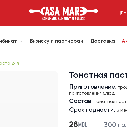
|
РУ
омбинат
Бизнесу и партнерам
Доставка
А
аста 24%
Томатная пас
Приготовление:
прод
приготовления блюд.
Состав:
томатная паста 
Срок годности:
3 ме
MDL
28
300 гр.