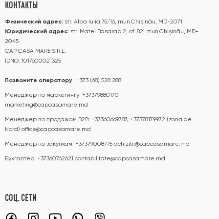
КОНТАКТЫ
Физический адрес:
str. Alba Iulia,75/16, mun.Chișinău, MD-2071
Юридический адрес:
str. Matei Basarab 2, of. 82, mun.Chișinău, MD-
2045
CAP CASA MARE S.R.L.
IDNO: 1017600021325
Позвоните оператору
+373 (68) 528 288
Менеджер по маркетингу:
+37379880170
marketing@capcasamare.md
Менеджер по продажам B2B:
+37360669787; +37378179972 (zona de
Nord)
office@capcasamare.md
Менеджер по закупкам:
+37379008775
achizitii@capcasamare.md
Бухгалтер:
+37360762621
contabilitate@capcasamare.md
СОЦ. СЕТИ