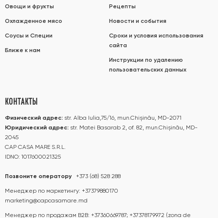
Овощи и фрукты
Рецепты
Охлажденное мясо
Новости и события
Соусы и Специи
Сроки и условия использования
сайта
Ближе к нам
Инструкции по удалению
пользовательских данных
КОНТАКТЫ
Физический адрес:
str. Alba Iulia,75/16, mun.Chișinău, MD-2071
Юридический адрес:
str. Matei Basarab 2, of. 82, mun.Chișinău, MD-
2045
CAP CASA MARE S.R.L.
IDNO: 1017600021325
Позвоните оператору
+373 (68) 528 288
Менеджер по маркетингу:
+37379880170
marketing@capcasamare.md
Менеджер по продажам B2B:
+37360669787; +37378179972 (zona de