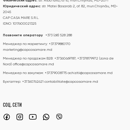
Физический адрес:
str. Alba Iulia,75/16, mun.Chișinău, MD-2071
Юридический адрес:
str. Matei Basarab 2, of. 82, mun.Chișinău, MD-
2045
CAP CASA MARE S.R.L.
IDNO: 1017600021325
Позвоните оператору
+373 (68) 528 288
Менеджер по маркетингу:
+37379880170
marketing@capcasamare.md
Менеджер по продажам B2B:
+37360669787; +37378179972 (zona de
Nord)
office@capcasamare.md
Менеджер по закупкам:
+37379008775
achizitii@capcasamare.md
Бухгалтер:
+37360762621
contabilitate@capcasamare.md
СОЦ. СЕТИ