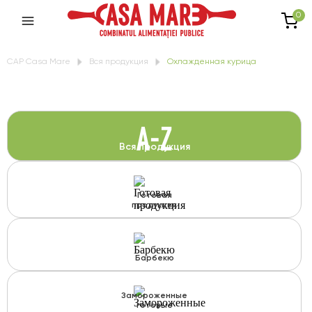
0
CAP Casa Mare
Вся продукция
Охлажденная курица
A-Z
Вся продукция
Готовая
продукция
Барбекю
Замороженные
готовые