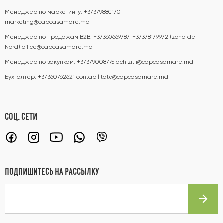
Менеджер по маркетингу:
+37379880170
marketing@capcasamare.md
Менеджер по продажам B2B:
+37360669787; +37378179972 (zona de
Nord)
office@capcasamare.md
Менеджер по закупкам:
+37379008775
achizitii@capcasamare.md
Бухгалтер:
+37360762621
contabilitate@capcasamare.md
СОЦ. СЕТИ
ПОДПИШИТЕСЬ НА РАССЫЛКУ