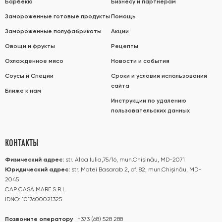
Барбекю
Бизнесу и партнерам
Замороженные готовые продукты
Помощь
Замороженные полуфабрикаты
Акции
Овощи и фрукты
Рецепты
Охлажденное мясо
Новости и события
Соусы и Специи
Сроки и условия использования
сайта
Ближе к нам
Инструкции по удалению
пользовательских данных
КОНТАКТЫ
Физический адрес:
str. Alba Iulia,75/16, mun.Chișinău, MD-2071
Юридический адрес:
str. Matei Basarab 2, of. 82, mun.Chișinău, MD-
2045
CAP CASA MARE S.R.L.
IDNO: 1017600021325
Позвоните оператору
+373 (68) 528 288