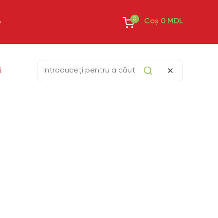
0
Coș
0
MDL
O
i