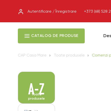
Autentificare / Înregistrare
+373 (68) 528 
Des
CATALOG DE PRODUSE
CAP Casa Mare
Toate produsele
Comenzi p
A-Z
Toate
produsele