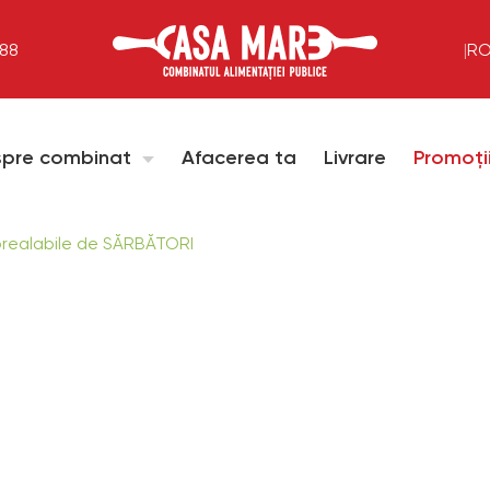
288
|
R
pre combinat
Afacerea ta
Livrare
Promoți
realabile de SĂRBĂTORI