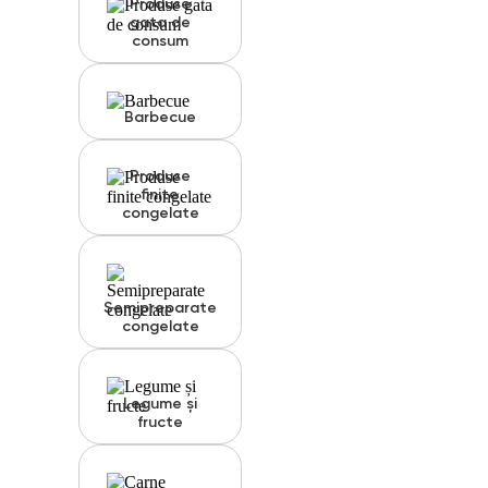
Produse
gata de
consum
Barbecue
Produse
finite
congelate
Semipreparate
congelate
Legume și
fructe